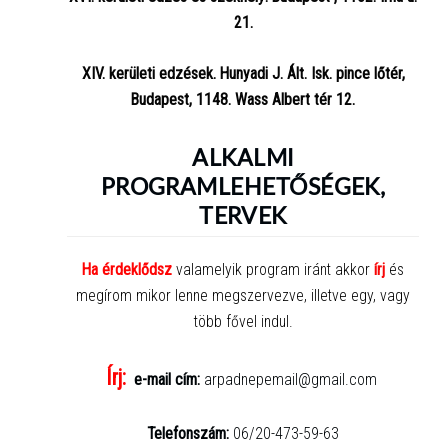
21.
XIV. kerületi edzések. Hunyadi J. Ált. Isk. pince lőtér,
Budapest, 1148. Wass Albert tér 12.
ALKALMI
PROGRAMLEHETŐSÉGEK,
TERVEK
Ha érdeklődsz
valamelyik program iránt akkor
írj
és
megírom mikor lenne megszervezve, illetve egy, vagy
több fővel indul.
Írj:
e-
mail cím:
arpadnepemail@gmail.com
Telefonszám:
06/20-473-59-63