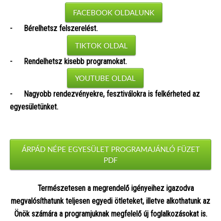
FACEBOOK OLDALUNK
- Bérelhetsz felszerelést.
TIKTOK OLDAL
- Rendelhetsz kisebb programokat.
YOUTUBE OLDAL
- Nagyobb rendezvényekre, fesztiválokra is felkérheted az
egyesületünket.
ÁRPÁD NÉPE EGYESÜLET PROGRAMAJÁNLÓ FÜZET
PDF
Természetesen a megrendelő igényeihez igazodva
megvalósíthatunk teljesen egyedi ötleteket, illetve alkothatunk az
Önök számára a programjuknak megfelelő új foglalkozásokat is.