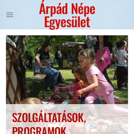
Árpád Népe
Egyesület
SZOLGÁLTATÁSOK,
PROGRAMOK