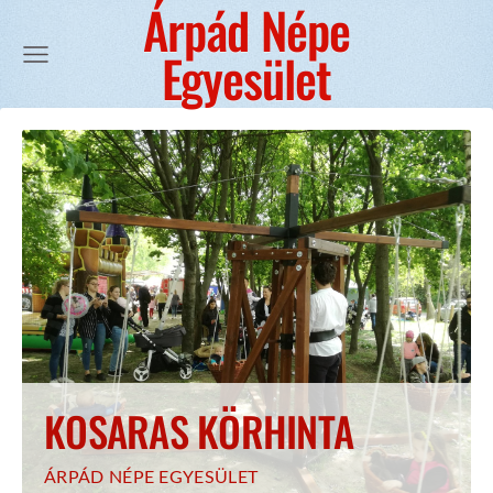
Árpád Népe
Egyesület
KOSARAS KÖRHINTA
ÁRPÁD NÉPE EGYESÜLET